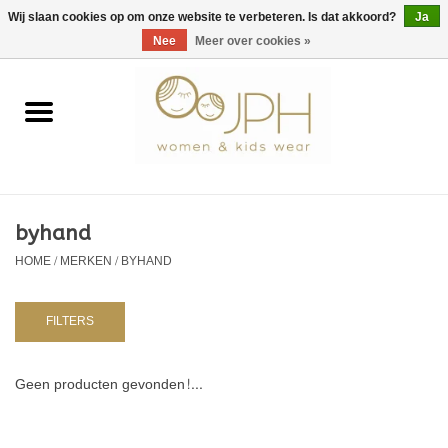
EUR
/
GBP
/
USD
0 Artikelen - €0,00
Wij slaan cookies op om onze website te verbeteren. Is dat akkoord?
Ja
Nee
Meer over cookies »
Home
SHOP BY BRAND
Dames
byhand
HOME
/
MERKEN
/
BYHAND
Kids
Baby
FILTERS
NURSERY / TABLEWARE
Geen producten gevonden!...