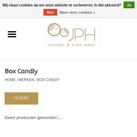
EUR
/
GBP
/
USD
0 Artikelen - €0,00
Wij slaan cookies op om onze website te verbeteren. Is dat akkoord?
Ja
Nee
Meer over cookies »
Home
SHOP BY BRAND
Dames
Box Candiy
HOME
/
MERKEN
/
BOX CANDIY
Kids
Baby
FILTERS
NURSERY / TABLEWARE
Geen producten gevonden!...