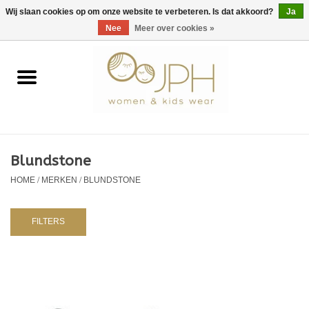
EUR
/
GBP
/
USD
0 Artikelen - €0,00
Wij slaan cookies op om onze website te verbeteren. Is dat akkoord?
Ja
Nee
Meer over cookies »
Home
SHOP BY BRAND
Dames
Blundstone
HOME
/
MERKEN
/
BLUNDSTONE
Kids
Baby
FILTERS
NURSERY / TABLEWARE