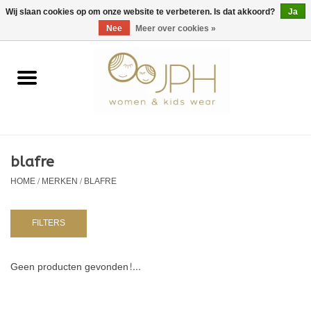
EUR
/
GBP
/
USD
0 Artikelen - €0,00
Wij slaan cookies op om onze website te verbeteren. Is dat akkoord?
Ja
Nee
Meer over cookies »
Home
SHOP BY BRAND
Dames
blafre
HOME
/
MERKEN
/
BLAFRE
Kids
Baby
FILTERS
NURSERY / TABLEWARE
Geen producten gevonden!...