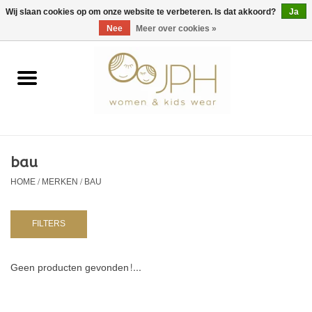
EUR
/
GBP
/
USD
0 Artikelen - €0,00
Wij slaan cookies op om onze website te verbeteren. Is dat akkoord?
Ja
Nee
Meer over cookies »
Home
SHOP BY BRAND
Dames
bau
HOME
/
MERKEN
/
BAU
Kids
Baby
FILTERS
NURSERY / TABLEWARE
Geen producten gevonden!...