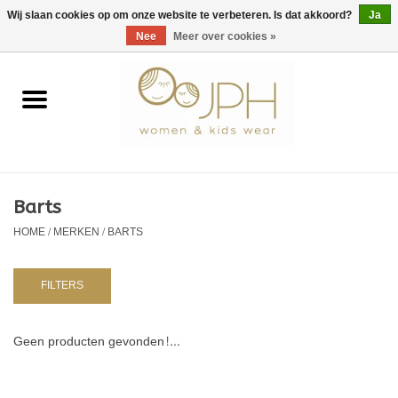
EUR
/
GBP
/
USD
0 Artikelen - €0,00
Wij slaan cookies op om onze website te verbeteren. Is dat akkoord?
Ja
Nee
Meer over cookies »
Home
SHOP BY BRAND
Dames
Barts
HOME
/
MERKEN
/
BARTS
Kids
Baby
FILTERS
NURSERY / TABLEWARE
Geen producten gevonden!...