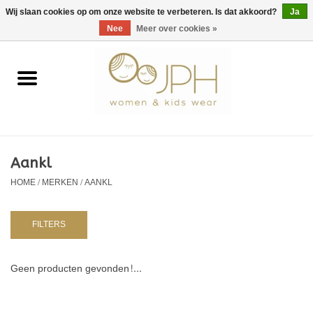
EUR
/
GBP
/
USD
0 Artikelen - €0,00
Wij slaan cookies op om onze website te verbeteren. Is dat akkoord?
Ja
Nee
Meer over cookies »
Home
SHOP BY BRAND
Dames
Aankl
HOME
/
MERKEN
/
AANKL
Kids
Baby
FILTERS
NURSERY / TABLEWARE
Geen producten gevonden!...