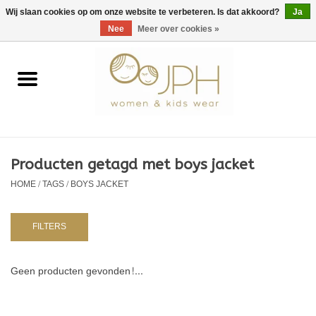
EUR
/
GBP
/
USD
0 Artikelen - €0,00
Wij slaan cookies op om onze website te verbeteren. Is dat akkoord?
Ja
Nee
Meer over cookies »
Home
SHOP BY BRAND
Dames
Producten getagd met boys jacket
HOME
/
TAGS
/
BOYS JACKET
Kids
Baby
FILTERS
NURSERY / TABLEWARE
Geen producten gevonden!...