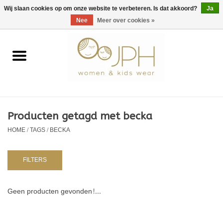
EUR
/
GBP
/
USD
0 Artikelen - €0,00
Wij slaan cookies op om onze website te verbeteren. Is dat akkoord?
Ja
Nee
Meer over cookies »
Home
SHOP BY BRAND
Dames
Producten getagd met becka
HOME
/
TAGS
/
BECKA
Kids
Baby
FILTERS
NURSERY / TABLEWARE
Geen producten gevonden!...