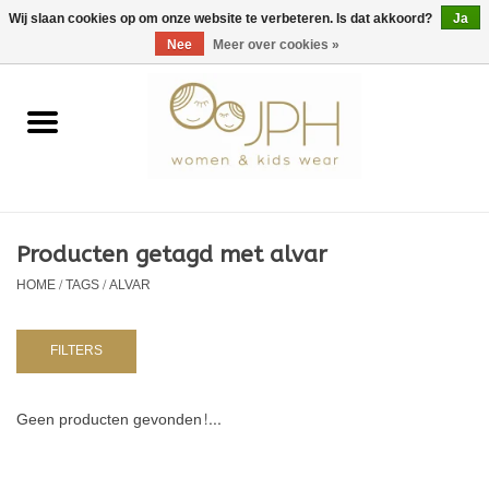
EUR
/
GBP
/
USD
0 Artikelen - €0,00
Wij slaan cookies op om onze website te verbeteren. Is dat akkoord?
Ja
Nee
Meer over cookies »
Home
SHOP BY BRAND
Dames
Producten getagd met alvar
HOME
/
TAGS
/
ALVAR
Kids
Baby
FILTERS
NURSERY / TABLEWARE
Geen producten gevonden!...